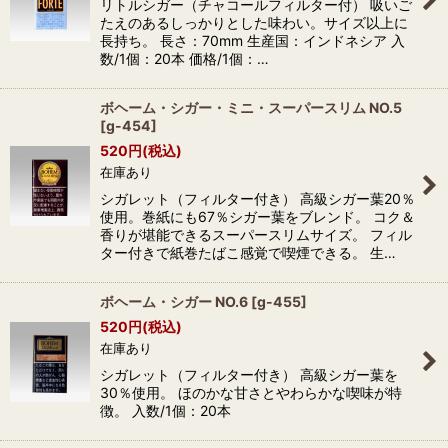
リトルシガー（チャコールフィルター付） 吸いご
たえのあるしっかりとした味わい。サイズ以上に
長持ち。 長さ：70mm 生産国：インドネシア 入
数/1個：20本 価格/1個：…
ボヘーム・シガー・ミニ・スーパースリム NO.5
[
g-454
]
520
円
(税込)
在庫あり
シガレット（フィルター付き） 高級シガー葉20％
使用。巻紙にも67％シガー葉をブレンド。 コク＆
香りが堪能できるスーパースリムサイズ。 フィル
ター付きで紙巻たばこ感覚で喫煙できる。 生…
ボヘーム・シガー NO.6
[
g-455
]
520
円
(税込)
在庫あり
シガレット（フィルター付き） 高級シガー葉を
30％使用。 ほのかな甘さとやわらかな喫味が特
徴。 入数/1個：20本