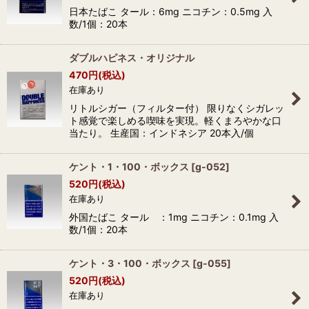
日本たばこ タール：6mg ニコチン：0.5mg 入
数/1個：20本
ダブルハピネス・オリジナル
470
円
(税込)
在庫あり
リトルシガー（フィルター付） 限りなくシガレッ
ト感覚で楽しめる喫味を実現。軽くまろやかな口
当たり。 生産国：インドネシア 20本入/個
ケント・1・100・ボックス
[
g-052
]
520
円
(税込)
在庫あり
外国たばこ タール ：1mg ニコチン：0.1mg 入
数/1個：20本
ケント・3・100・ボックス
[
g-055
]
520
円
(税込)
在庫あり