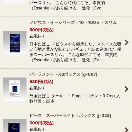
パースリム。 こんな時代にこそ、本質的
（Essential)であり続ける。 進化（Evo…
メビウス・イーシリーズ・10・100ｓ・スリム
500
円
(税込)
在庫あり
日本たばこ メビウスから継承した、スムースな吸
い心地と豊かな味わいがギュッと詰め込まれた 極
細スーパースリム。 こんな時代にこそ、本質的
（Essential)であり続ける。 進化（Ev…
パーラメント・KSボックス
[
g-097
]
580
円
(税込)
在庫あり
外国たばこ タール ：9mg ニコチン：0.7mg 入
数/1個：20本
ピース スーパーライト・ボックス
[
j-028
]
600
円
(税込)
在庫あり