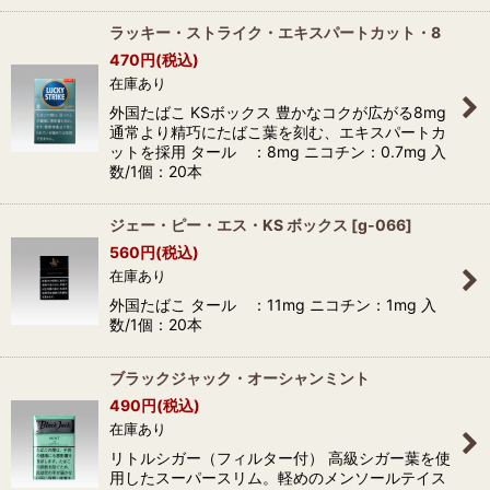
ラッキー・ストライク・エキスパートカット・8
470
円
(税込)
在庫あり
外国たばこ KSボックス 豊かなコクが広がる8mg
通常より精巧にたばこ葉を刻む、エキスパートカ
ットを採用 タール ：8mg ニコチン：0.7mg 入
数/1個：20本
ジェー・ピー・エス・KS ボックス
[
g-066
]
560
円
(税込)
在庫あり
外国たばこ タール ：11mg ニコチン：1mg 入
数/1個：20本
ブラックジャック・オーシャンミント
490
円
(税込)
在庫あり
リトルシガー（フィルター付） 高級シガー葉を使
用したスーパースリム。軽めのメンソールテイス