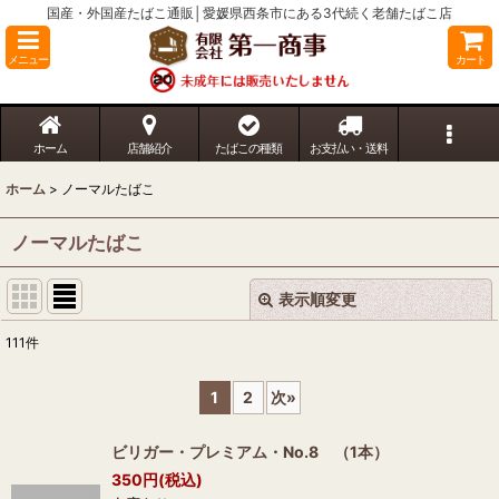
国産・外国産たばこ通販│愛媛県西条市にある3代続く老舗たばこ店
メニュー
カート
ホーム
店舗紹介
たばこの種類
お支払い・送料
ホーム
>
ノーマルたばこ
ノーマルたばこ
表示順変更
閉じる
111
件
表示数
:
1
2
次
»
並び順
:
ビリガー・プレミアム・No.8 （1本）
350
円
(税込)
絞り込む