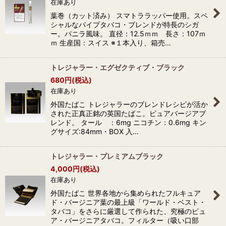
在庫あり
葉巻（カット済み） スマトララッパー使用。スペ
シャルなパイプタバコ・ブレンドが特長のシガ
ー。バニラ風味。 直径：12.5ｍｍ 長さ：107ｍ
ｍ 生産国：スイス ※１本入り、箱売…
トレジャラー・エグゼクティブ・ブラック
680
円
(税込)
在庫あり
外国たばこ トレジャラーのブレンドレシピが活か
された正真正銘の英国たばこ。ピュアバージアブ
レンド。 タール ：6mg ニコチン：0.6mg キン
グサイズ:84mm・BOX 入…
トレジャラー・プレミアムブラック
4,000
円
(税込)
在庫あり
外国たばこ 世界各地から集められたフルキュア
ド・バージニア葉の最上級「ワールド・ベスト・
タバコ」をさらに厳選して作られた、究極のピュ
ア・バージニアタバコ。フィルター（吸い口部