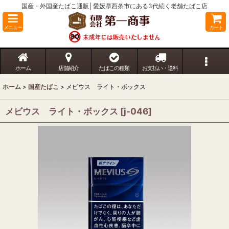
国産・外国産たばこ通販│愛媛県西条市にある3代続く老舗たばこ店
メニュー
カート
ホーム
店舗紹介
たばこの種類
お支払い・送料
ホーム
>
国産たばこ
>
メビウス ライト・ボックス
メビウス ライト・ボックス
[
j-046
]