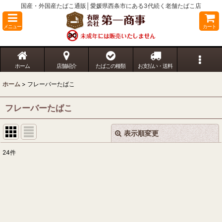
国産・外国産たばこ通販│愛媛県西条市にある3代続く老舗たばこ店
メニュー
カート
ホーム
店舗紹介
たばこの種類
お支払い・送料
ホーム
>
フレーバーたばこ
フレーバーたばこ
表示順変更
閉じる
24
件
表示数
:
並び順
:
絞り込む