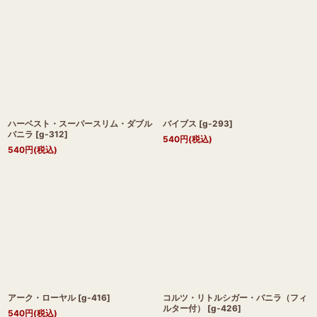
ハーベスト・スーパースリム・ダブル
バイブス
[
g-293
]
バニラ
[
g-312
]
540
円
(税込)
540
円
(税込)
アーク・ローヤル
[
g-416
]
コルツ・リトルシガー・バニラ（フィ
ルター付）
[
g-426
]
540
円
(税込)