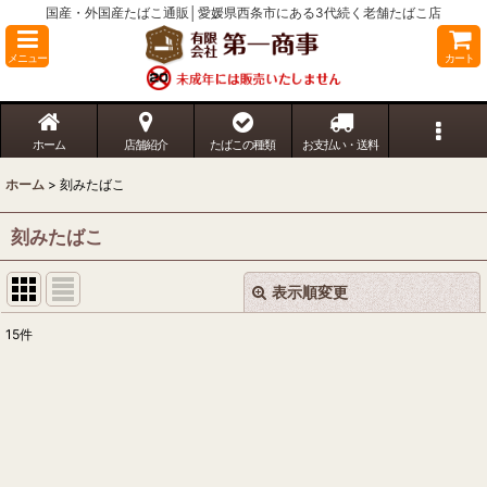
国産・外国産たばこ通販│愛媛県西条市にある3代続く老舗たばこ店
メニュー
カート
ホーム
店舗紹介
たばこの種類
お支払い・送料
ホーム
>
刻みたばこ
刻みたばこ
表示順変更
閉じる
15
件
表示数
:
並び順
:
絞り込む