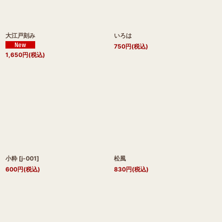
大江戸刻み
いろは
750
円
(税込)
1,650
円
(税込)
小粋
[
j-001
]
松風
600
円
(税込)
830
円
(税込)