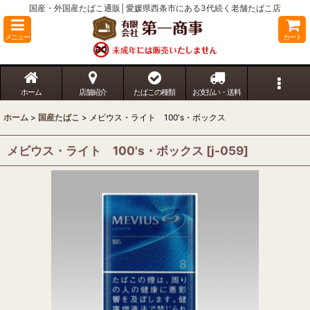
国産・外国産たばこ通販│愛媛県西条市にある3代続く老舗たばこ店
メニュー
カート
ホーム
店舗紹介
たばこの種類
お支払い・送料
ホーム
>
国産たばこ
>
メビウス・ライト 100's・ボックス
メビウス・ライト 100's・ボックス
[
j-059
]