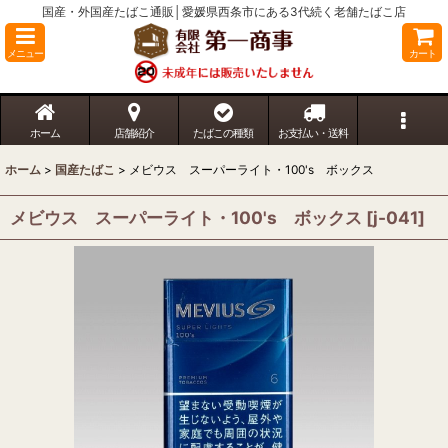
国産・外国産たばこ通販│愛媛県西条市にある3代続く老舗たばこ店
メニュー
カート
ホーム
店舗紹介
たばこの種類
お支払い・送料
ホーム
>
国産たばこ
>
メビウス スーパーライト・100's ボックス
メビウス スーパーライト・100's ボックス
[
j-041
]