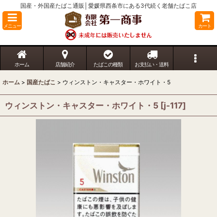
国産・外国産たばこ通販│愛媛県西条市にある3代続く老舗たばこ店
メニュー
カート
ホーム
店舗紹介
たばこの種類
お支払い・送料
ホーム
>
国産たばこ
>
ウィンストン・キャスター・ホワイト・5
ウィンストン・キャスター・ホワイト・5
[
j-117
]