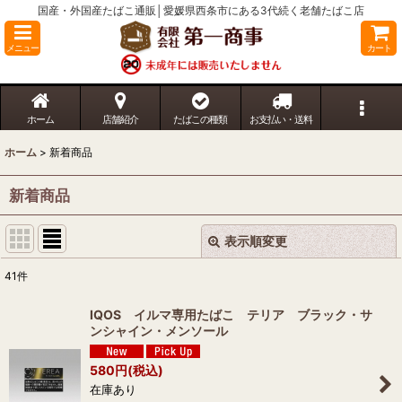
国産・外国産たばこ通販│愛媛県西条市にある3代続く老舗たばこ店
メニュー
カート
ホーム
店舗紹介
たばこの種類
お支払い・送料
ホーム
>
新着商品
新着商品
表示順変更
閉じる
41
件
表示数
:
IQOS イルマ専用たばこ テリア ブラック・サ
ンシャイン・メンソール
並び順
:
580
円
(税込)
在庫あり
絞り込む