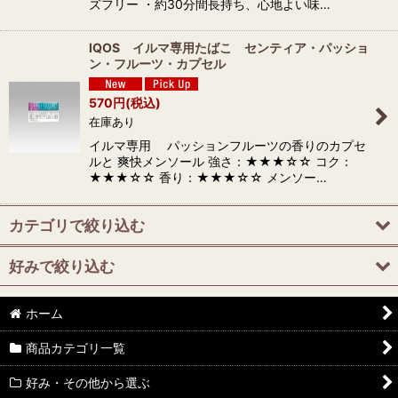
ズフリー ・約30分間長持ち、心地よい味…
IQOS イルマ専用たばこ センティア・パッショ
ン・フルーツ・カプセル
570
円
(税込)
在庫あり
イルマ専用 パッションフルーツの香りのカプセ
ルと 爽快メンソール 強さ：★★★☆☆ コク：
★★★☆☆ 香り：★★★☆☆ メンソー…
カテゴリで絞り込む
好みで絞り込む
国産たばこ
外国たばこ
ホーム
カプセル入り
商品カテゴリ一覧
スーパースリム
ノーマルたばこ
好み・その他から選ぶ
スーパースリムメンソール
フレーバーたばこ