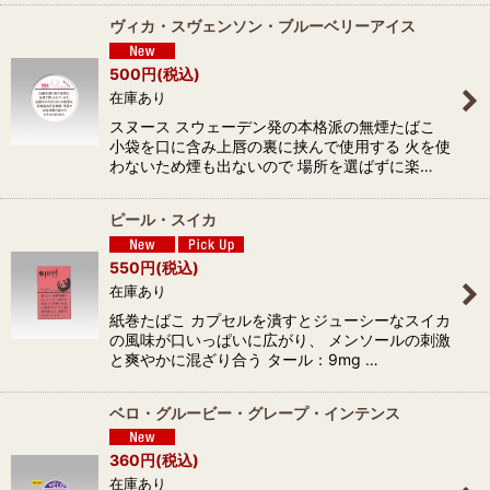
ヴィカ・スヴェンソン・ブルーベリーアイス
500
円
(税込)
在庫あり
スヌース スウェーデン発の本格派の無煙たばこ
小袋を口に含み上唇の裏に挟んで使用する 火を使
わないため煙も出ないので 場所を選ばずに楽…
ピール・スイカ
550
円
(税込)
在庫あり
紙巻たばこ カプセルを潰すとジューシーなスイカ
の風味が口いっぱいに広がり、 メンソールの刺激
と爽やかに混ざり合う タール：9mg …
ベロ・グルービー・グレープ・インテンス
360
円
(税込)
在庫あり