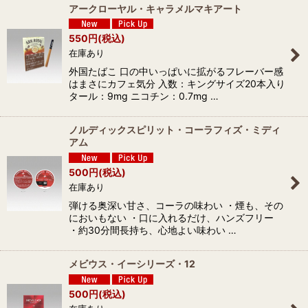
アークローヤル・キャラメルマキアート
550
円
(税込)
在庫あり
外国たばこ 口の中いっぱいに拡がるフレーバー感
はまさにカフェ気分 入数：キングサイズ20本入り
タール：9mg ニコチン：0.7mg …
ノルディックスピリット・コーラフィズ・ミディ
アム
500
円
(税込)
在庫あり
弾ける奥深い甘さ、コーラの味わい ・煙も、その
においもない ・口に入れるだけ、ハンズフリー
・約30分間長持ち、心地よい味わい …
メビウス・イーシリーズ・12
500
円
(税込)