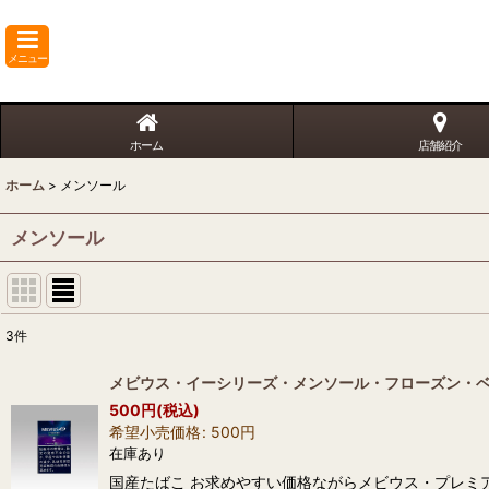
メニュー
ホーム
店舗紹介
ホーム
>
メンソール
メンソール
3
件
表示数
:
メビウス・イーシリーズ・メンソール・フローズン・ベ
500
円
(税込)
並び順
:
希望小売価格
:
500
円
在庫あり
国産たばこ お求めやすい価格ながらメビウス・プレミ