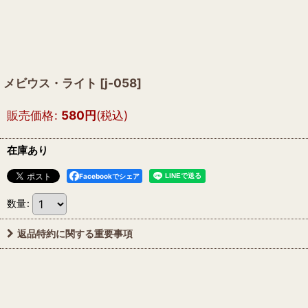
メビウス・ライト
[
j-058
]
販売価格
:
580
円
(税込)
在庫あり
Facebookでシェア
数量
:
返品特約に関する重要事項