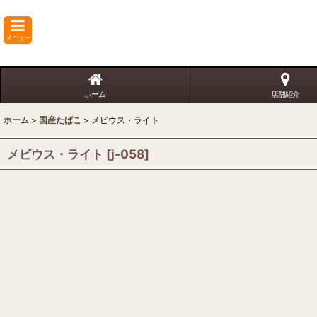
メニュー
ホーム
店舗紹介
ホーム
>
国産たばこ
>
メビウス・ライト
メビウス・ライト
[
j-058
]