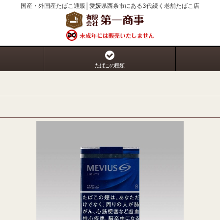
国産・外国産たばこ通販│愛媛県西条市にある3代続く老舗たばこ店
たばこの種類