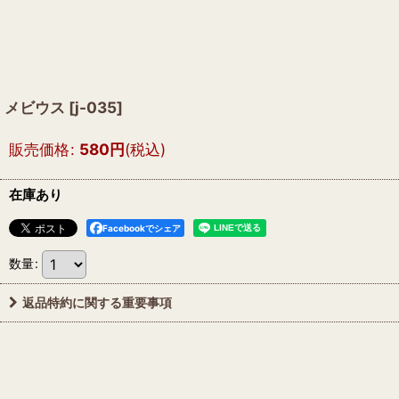
メビウス
[
j-035
]
販売価格
:
580
円
(税込)
在庫あり
Facebookでシェア
数量
:
返品特約に関する重要事項