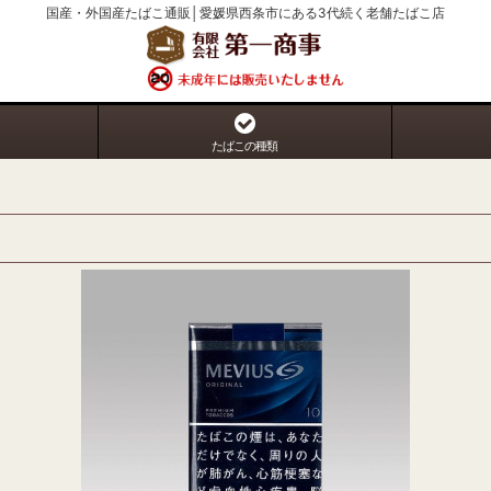
国産・外国産たばこ通販│愛媛県西条市にある3代続く老舗たばこ店
たばこの種類