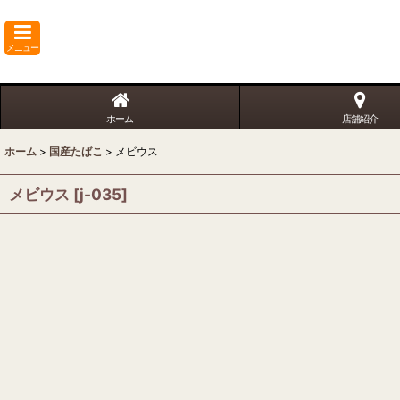
メニュー
ホーム
店舗紹介
ホーム
>
国産たばこ
>
メビウス
メビウス
[
j-035
]