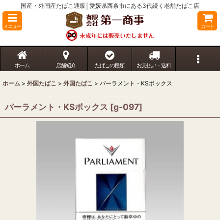
国産・外国産たばこ通販│愛媛県西条市にある3代続く老舗たばこ店
メニュー
カート
ホーム
店舗紹介
たばこの種類
お支払い・送料
ホーム
>
外国たばこ
>
外国たばこ
>
パーラメント・KSボックス
パーラメント・KSボックス
[
g-097
]