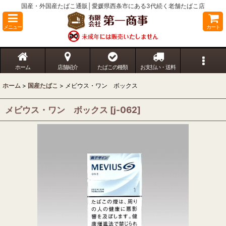
国産・外国産たばこ通販│愛媛県西条市にある3代続く老舗たばこ店
メニュー
カート
ホーム
店舗紹介
たばこの種類
お支払い・送料
ホーム
>
国産たばこ
>
メビウス・ワン ボックス
メビウス・ワン ボックス
[
j-062
]