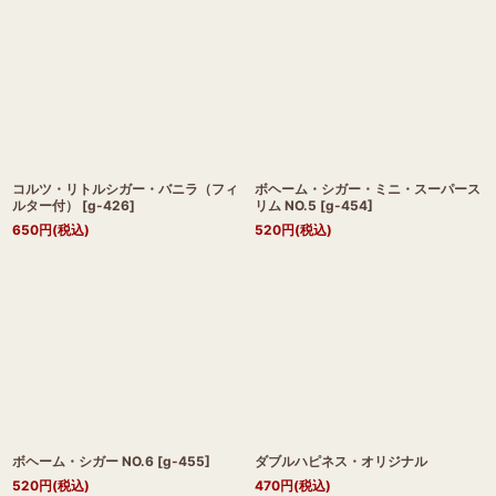
コルツ・リトルシガー・バニラ（フィ
ボヘーム・シガー・ミニ・スーパース
ルター付）
[
g-426
]
リム NO.5
[
g-454
]
650
円
(税込)
520
円
(税込)
ボヘーム・シガー NO.6
[
g-455
]
ダブルハピネス・オリジナル
520
円
(税込)
470
円
(税込)