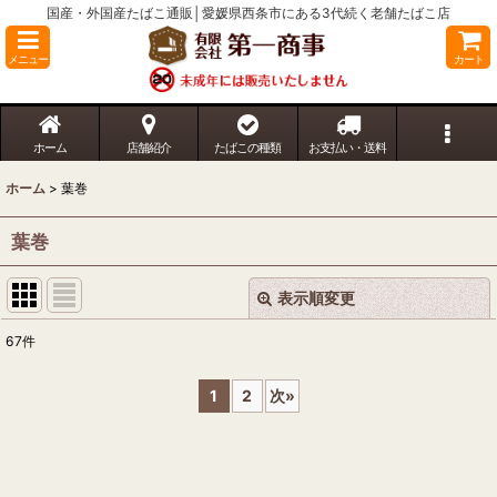
国産・外国産たばこ通販│愛媛県西条市にある3代続く老舗たばこ店
メニュー
カート
ホーム
店舗紹介
たばこの種類
お支払い・送料
ホーム
>
葉巻
葉巻
表示順変更
閉じる
67
件
表示数
:
1
2
次
»
並び順
:
絞り込む