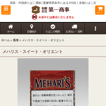
国産・外国産たばこ通販│愛媛県西条市にある3代続く老舗たばこ店
メニュー
カート
ホーム
店舗紹介
たばこの種類
お支払い・送料
ホーム
>
葉巻
>
メハリス・スイート・オリエント
メハリス・スイート・オリエント