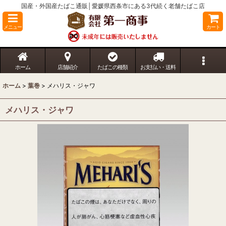
国産・外国産たばこ通販│愛媛県西条市にある3代続く老舗たばこ店
メニュー
カート
ホーム
店舗紹介
たばこの種類
お支払い・送料
ホーム
>
葉巻
>
メハリス・ジャワ
メハリス・ジャワ