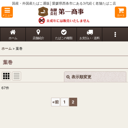
国産・外国産たばこ通販│愛媛県西条市にある3代続く老舗たばこ店
メニュー
カート
ホーム
店舗紹介
たばこの種類
お支払い・送料
ホーム
>
葉巻
葉巻
表示順変更
閉じる
67
件
表示数
:
«
前
1
2
並び順
:
絞り込む