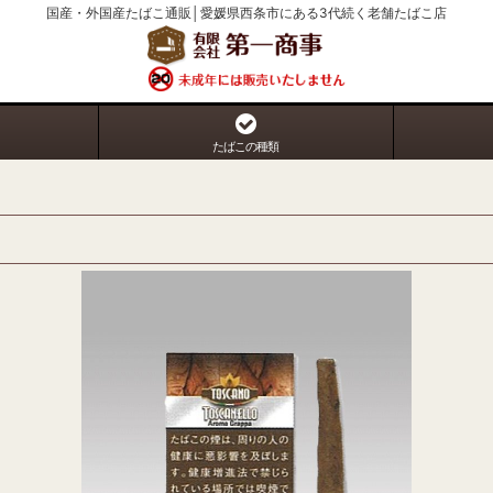
国産・外国産たばこ通販│愛媛県西条市にある3代続く老舗たばこ店
たばこの種類