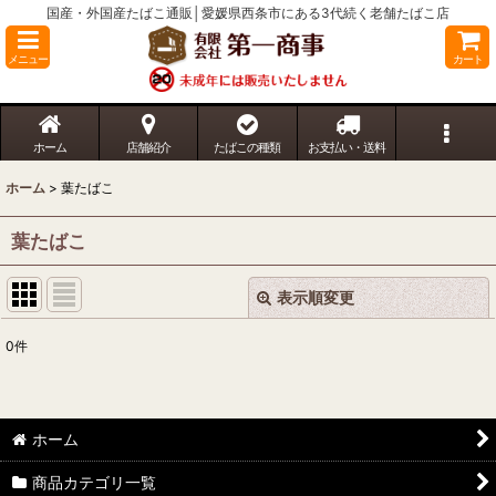
国産・外国産たばこ通販│愛媛県西条市にある3代続く老舗たばこ店
メニュー
カート
ホーム
店舗紹介
たばこの種類
お支払い・送料
ホーム
>
葉たばこ
葉たばこ
表示順変更
閉じる
0
件
表示数
:
並び順
:
ホーム
絞り込む
商品カテゴリ一覧