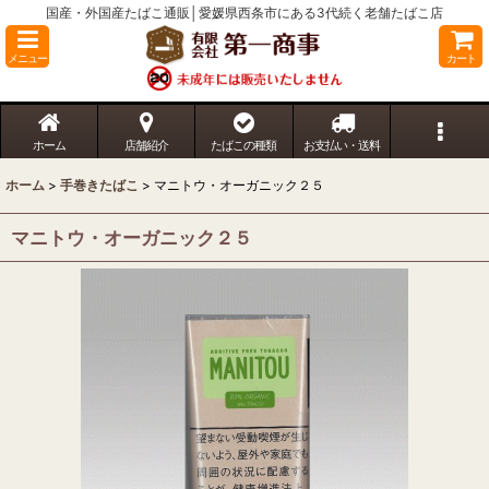
国産・外国産たばこ通販│愛媛県西条市にある3代続く老舗たばこ店
メニュー
カート
ホーム
店舗紹介
たばこの種類
お支払い・送料
ホーム
>
手巻きたばこ
>
マニトウ・オーガニック２５
マニトウ・オーガニック２５