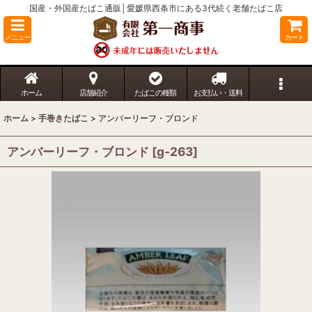
国産・外国産たばこ通販│愛媛県西条市にある3代続く老舗たばこ店
メニュー
カート
ホーム
店舗紹介
たばこの種類
お支払い・送料
ホーム
>
手巻きたばこ
>
アンバーリーフ・ブロンド
アンバーリーフ・ブロンド
[
g-263
]