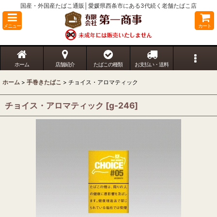
国産・外国産たばこ通販│愛媛県西条市にある3代続く老舗たばこ店
メニュー
カート
ホーム
店舗紹介
たばこの種類
お支払い・送料
ホーム
>
手巻きたばこ
>
チョイス・アロマティック
チョイス・アロマティック
[
g-246
]