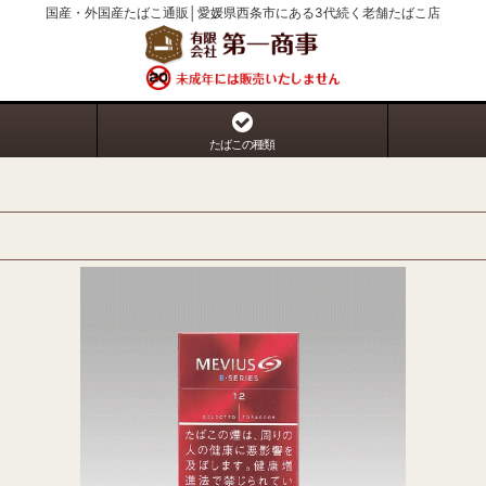
国産・外国産たばこ通販│愛媛県西条市にある3代続く老舗たばこ店
たばこの種類