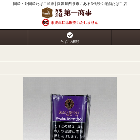
国産・外国産たばこ通販│愛媛県西条市にある3代続く老舗たばこ店
たばこの種類