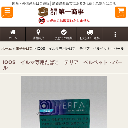
国産・外国産たばこ通販│愛媛県西条市にある3代続く老舗たばこ店
メニュー
カート
ホーム
店舗紹介
たばこの種類
お支払い・送料
ホーム
>
電子たばこ
>
IQOS イルマ専用たばこ テリア ベルベット・パール
IQOS イルマ専用たばこ テリア ベルベット・パー
ル