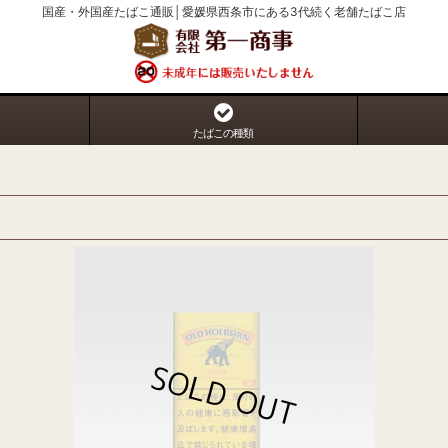
国産・外国産たばこ通販│愛媛県西条市にある3代続く老舗たばこ店
たばこの種類