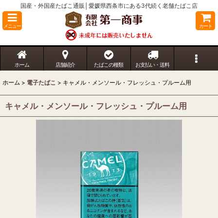
国産・外国産たばこ通販│愛媛県西条市にある3代続く老舗たばこ店
メニュー
カート
ホーム
店舗紹介
たばこの種類
お支払い・送料
ホーム
>
電子たばこ
>
キャメル・メンソール・フレッシュ・プルーム用
キャメル・メンソール・フレッシュ・プルーム用