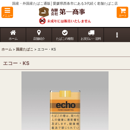
国産・外国産たばこ通販│愛媛県西条市にある3代続く老舗たばこ店
メニュー
カート
ホーム
店舗紹介
たばこの種類
お支払い・送料
ホーム
>
国産たばこ
>
エコー・KS
エコー・KS