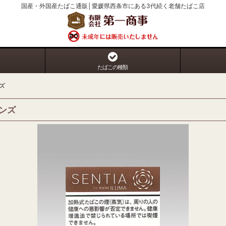
国産・外国産たばこ通販│愛媛県西条市にある3代続く老舗たばこ店
たばこの種類
ズ
ンズ