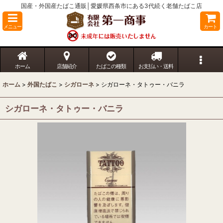
国産・外国産たばこ通販│愛媛県西条市にある3代続く老舗たばこ店
メニュー
カート
ホーム
店舗紹介
たばこの種類
お支払い・送料
ホーム
>
外国たばこ
>
シガローネ
>
シガローネ・タトゥー・バニラ
シガローネ・タトゥー・バニラ