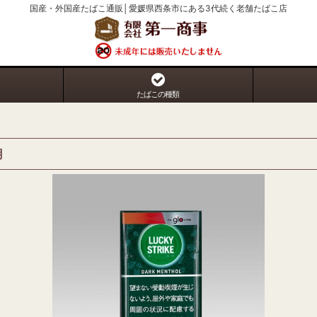
国産・外国産たばこ通販│愛媛県西条市にある3代続く老舗たばこ店
たばこの種類
用