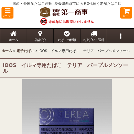
国産・外国産たばこ通販│愛媛県西条市にある3代続く老舗たばこ店
メニュー
カート
ホーム
店舗紹介
たばこの種類
お支払い・送料
ホーム
>
電子たばこ
>
IQOS イルマ専用たばこ テリア パープルメンソール
IQOS イルマ専用たばこ テリア パープルメンソー
ル