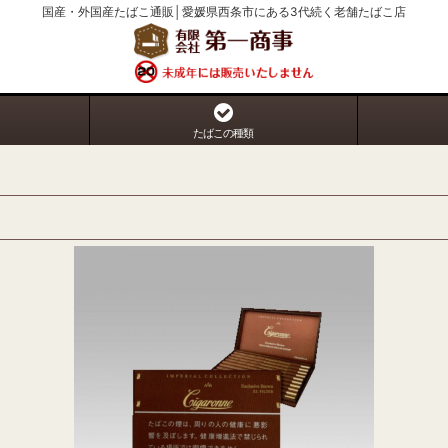
国産・外国産たばこ通販│愛媛県西条市にある3代続く老舗たばこ店
たばこの種類