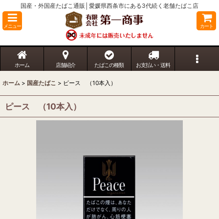
国産・外国産たばこ通販│愛媛県西条市にある3代続く老舗たばこ店
メニュー
カート
ホーム
店舗紹介
たばこの種類
お支払い・送料
ホーム
>
国産たばこ
>
ピース （10本入）
ピース （10本入）