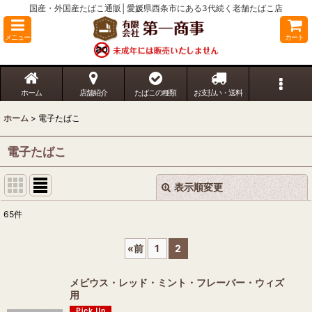
国産・外国産たばこ通販│愛媛県西条市にある3代続く老舗たばこ店
メニュー
カート
ホーム
店舗紹介
たばこの種類
お支払い・送料
ホーム
>
電子たばこ
電子たばこ
表示順変更
閉じる
65
件
表示数
:
«
前
1
2
並び順
:
メビウス・レッド・ミント・フレーバー・ウィズ
用
絞り込む