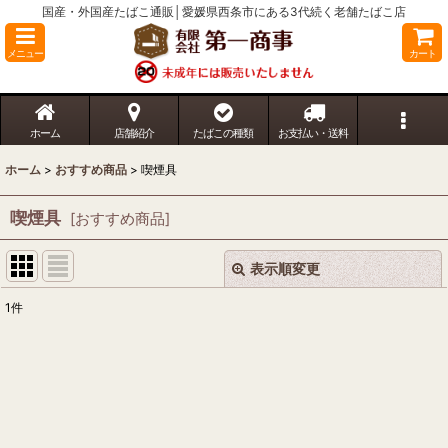
国産・外国産たばこ通販│愛媛県西条市にある3代続く老舗たばこ店
メニュー
カート
ホーム
店舗紹介
たばこの種類
お支払い・送料
ホーム
>
おすすめ商品
>
喫煙具
喫煙具
[
おすすめ商品
]
表示順変更
閉じる
1
件
表示数
:
並び順
:
絞り込む