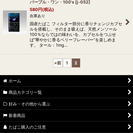
パープル・ワン・100's
[
j-052
]
580
円
(税込)
在庫あり
国産たばこ フィルター部分に香りチェンジカプセ
ルを搭載し、そのまま吸えば、天然メンソール
100％ならではの味わいを、カプセルをつぶせ
ば”華やかに香るベリーフレーバー”を楽しめま
す。 タール：1mg…
«
前
1
2
ホーム
商品カテゴリ一覧
好み・その他から選ぶ
新着商品
たばこ購入のご注意