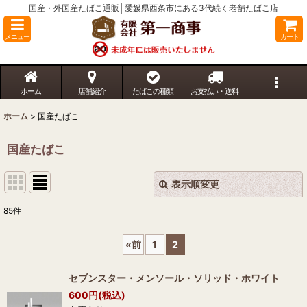
国産・外国産たばこ通販│愛媛県西条市にある3代続く老舗たばこ店
メニュー
カート
ホーム
店舗紹介
たばこの種類
お支払い・送料
ホーム
>
国産たばこ
国産たばこ
表示順変更
閉じる
85
件
表示数
:
«
前
1
2
並び順
:
セブンスター・メンソール・ソリッド・ホワイト
600
円
(税込)
絞り込む