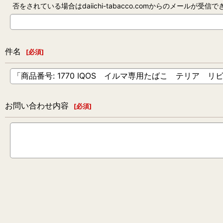
否をされている場合はdaiichi-tabacco.comからのメールが受
件名
[
必須
]
お問い合わせ内容
[
必須
]