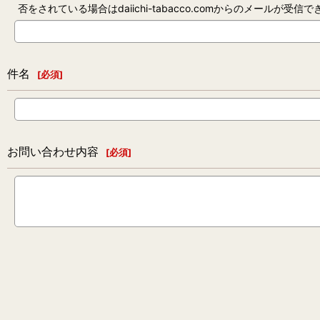
否をされている場合はdaiichi-tabacco.comからのメールが受
件名
[
必須
]
お問い合わせ内容
[
必須
]